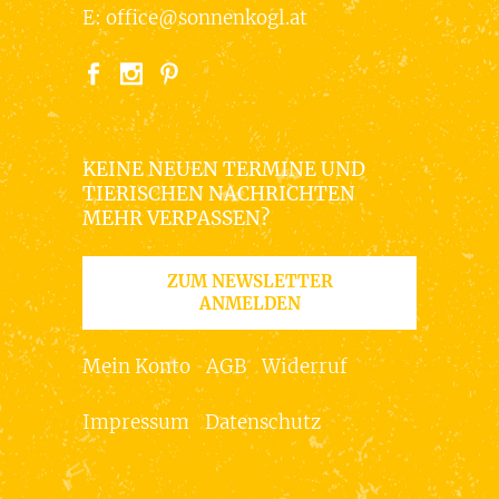
E:
office@sonnenkogl.at
KEINE NEUEN TERMINE UND
TIERISCHEN NACHRICHTEN
MEHR VERPASSEN?
ZUM NEWSLETTER
ANMELDEN
Mein Konto
AGB
Widerruf
Impressum
Datenschutz