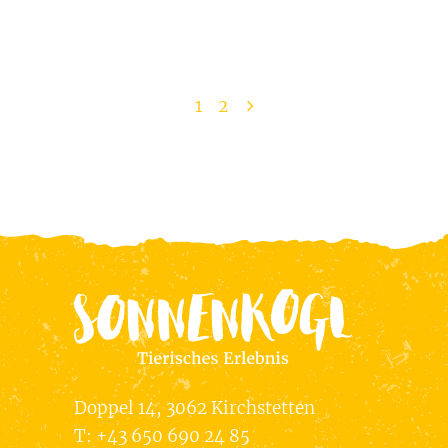
1
2
Doppel 14, 3062 Kirchstetten
T:
+43 650 690 24 85