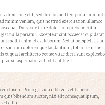
r adipisicing elit, sed do eiusmod tempor incididunt 
 ad minim veniam, quis nostrud exercitation ullamco
onsequat. Duis aute irure dolor in reprehenderit in
ugiat nulla pariatur. Excepteur sint occaecat cupidatat
erunt mollit anim id est laborum. Sed ut perspiciatis u
m accusantium doloremque laudantium, totam rem aper
is et quasi architecto beatae vitae dicta sunt explicabo
as sit aspernatur aut odit aut fugit.
orem Ipsum. Proin gravida nibh vel velit auctor
rem quis bibendum auctor, nisi elit consequat ipsum,
 sed odio.