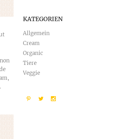
KATEGORIEN
Allgemein
ut
Cream
Organic
 non
Tiere
nde
Veggie
iam,
.