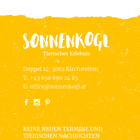
Doppel 14, 3062 Kirchstetten
T:
+43 650 690 24 85
E:
office@sonnenkogl.at
KEINE NEUEN TERMINE UND
TIERISCHEN NACHRICHTEN