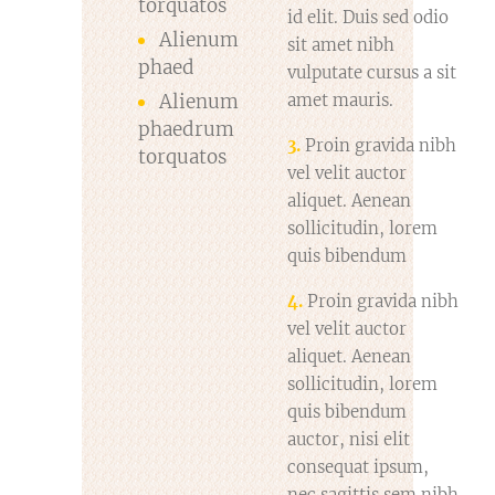
torquatos
id elit. Duis sed odio
Alienum
sit amet nibh
phaed
vulputate cursus a sit
Alienum
amet mauris.
phaedrum
3.
Proin gravida nibh
torquatos
vel velit auctor
aliquet. Aenean
sollicitudin, lorem
quis bibendum
4.
Proin gravida nibh
vel velit auctor
aliquet. Aenean
sollicitudin, lorem
quis bibendum
auctor, nisi elit
consequat ipsum,
nec sagittis sem nibh